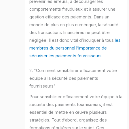
prévenir les erreurs, à décourager les
comportements frauduleux et à assurer une
gestion efficace des paiements. Dans un
monde de plus en plus numérique, la sécurité
des transactions financières ne peut être
négligée. Il est donc vital d’inculquer à tous
les
membres du personnel l’importance de
sécuriser les paiements fournisseurs
.
2. "Comment sensibiliser efficacement votre
équipe à la sécurité des paiements
fournisseurs"
Pour sensibiliser efficacement votre équipe à la
sécurité des paiements fournisseurs, il est
essentiel de mettre en œuvre plusieurs
stratégies. Tout d’abord, organisez des
formations régulières sur le sujet. Ces