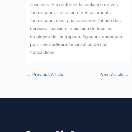
financiers et à renforcer la confiance de vos
fournisseurs. La sécurité des paiements
fournisseurs n’est pas seulement l’affaire des
services financiers, mais bien de tous les
employés de l’entreprise. Agissons ensemble
pour une meilleure sécurisation de nos
transactions.
←
Previous Article
Next Article
→