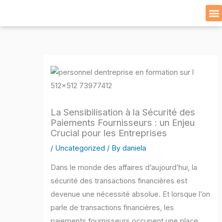
Skip
to
Cat
content
La Sensibilisation à la Sécurité des
Paiements Fournisseurs : un Enjeu
Crucial pour les Entreprises
/
Uncategorized
/ By
daniela
Dans le monde des affaires d’aujourd’hui, la
sécurité des transactions financières est
devenue une nécessité absolue. Et lorsque l’on
parle de transactions financières, les
paiements fournisseurs occupent une place