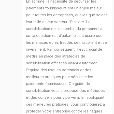
En somme, la nécessité de sécuriser les
paiements fournisseurs est un enjeu majeur
pour toutes les entreprises, quelles que soient
leur taille et leur secteur d’activité. La
sensibilisation de l’ensemble du personnel à
cette question est d’autant plus cruciale que
les menaces et les fraudes se multiplient et se
diversifient. Par conséquent, il est crucial de
mettre en place des stratégies de
sensibilisation efficaces visant à informer
l’équipe des risques potentiels et des
meilleures pratiques pour sécuriser les
paiements fournisseurs. Ce guide de
sensibilisation vous a proposé des méthodes
et des conseils pour y parvenir. En appliquant
ces meilleures pratiques, vous contribuerez à
protéger votre entreprise contre les risques