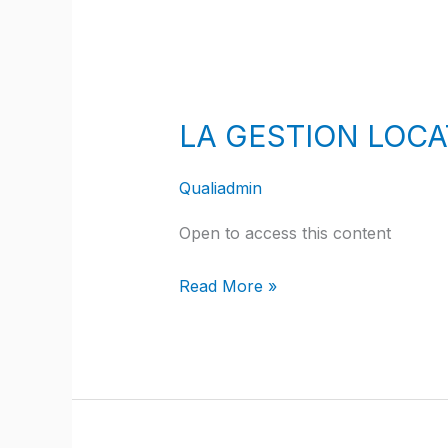
LA
GESTION
LA GESTION LOCAT
LOCATIVE
de
Qualiadmin
A
à
Open to access this content
Z
Read More »