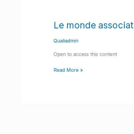
Le
monde
Le monde associat
associatif
en
Qualiadmin
chiffres
:
Open to access this content
Panorama
économique
Read More »