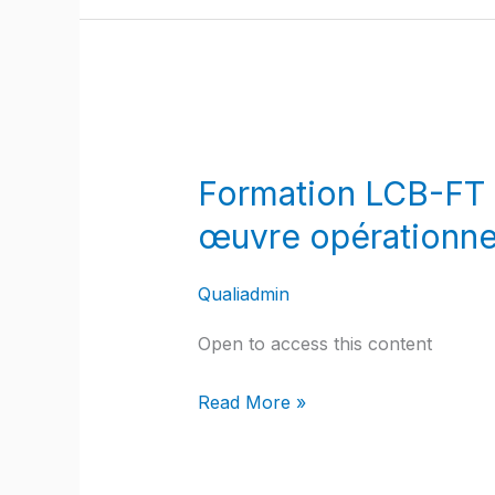
Formation
LCB-
Formation LCB-FT :
FT
:
œuvre opérationne
Cadre
juridique,
Qualiadmin
analyse
Open to access this content
des
risques
Read More »
et
mise
en