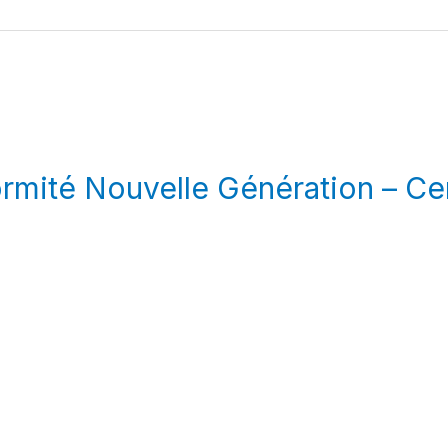
mité Nouvelle Génération – Cer