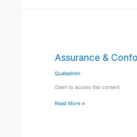
œuvre
opérationnelle
Assurance
&
Assurance & Confor
Conformité
Nouvelle
Qualiadmin
Génération
–
Open to access this content
Certification
IAS
Read More »
DDA