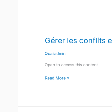
Gérer
les
Gérer les conflits
conflits
et
Qualiadmin
renforcer
la
Open to access this content
communication
en
Read More »
copropriété