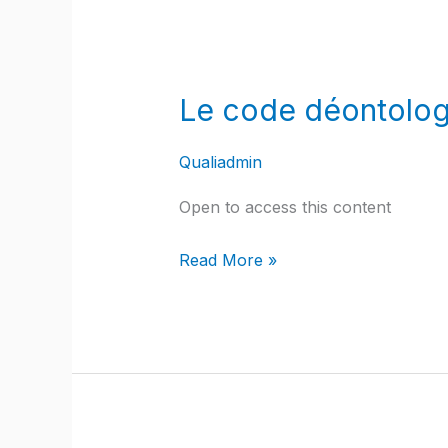
Le
code
Le code déontologi
déontologie
des
Qualiadmin
professionnels
de
Open to access this content
l’immobilier
Read More »