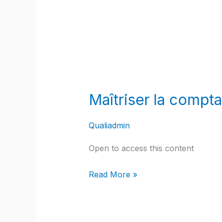
Maîtriser
la
Maîtriser la comptab
comptabilité
sur
Qualiadmin
Odoo
:
Open to access this content
de
la
Read More »
saisie
au
pilotage