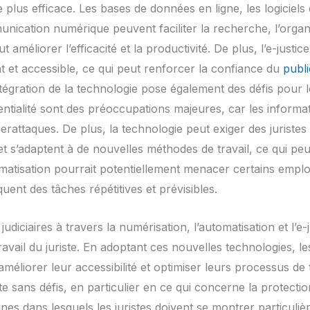
plus efficace. Les bases de données en ligne, les logiciels 
nication numérique peuvent faciliter la recherche, l’organi
t améliorer l’efficacité et la productivité. De plus, l’e-justi
nt et accessible, ce qui peut renforcer la confiance du
publi
intégration de la technologie pose également des défis pour le
entialité sont des préoccupations majeures, car les informa
rattaques. De plus, la technologie peut exiger des juristes 
s’adaptent à de nouvelles méthodes de travail, ce qui peut 
omatisation pourrait potentiellement menacer certains emploi
quent des tâches répétitives et prévisibles.
udiciaires à travers la numérisation, l’automatisation et l’e
ravail du juriste. En adoptant ces nouvelles technologies, le
, améliorer leur accessibilité et optimiser leurs processus de
aite sans défis, en particulier en ce qui concerne la protecti
ines dans lesquels les juristes doivent se montrer particulièr