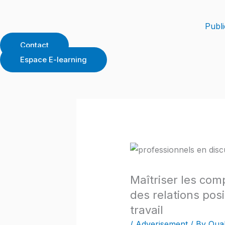
Skip
to
Publi
content
Contact
Espace E-learning
Maîtriser les com
des relations pos
travail
/
Adverisement
/ By
Qual