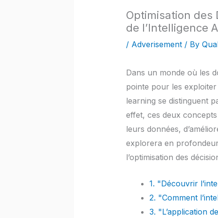
Optimisation des 
de l’Intelligence 
/
Adverisement
/ By
Qual
Dans un monde où les do
pointe pour les exploiter 
learning se distinguent p
effet, ces deux concepts
leurs données, d’améliore
explorera en profondeur l’
l’optimisation des décisio
1. "Découvrir l’int
2. "Comment l’intel
3. "L’application d