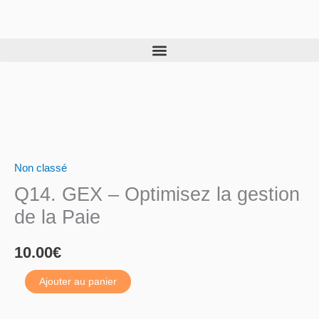
Skip
to
content
quantité
de
Non classé
Q14.
Q14. GEX – Optimisez la gestion
GEX
–
de la Paie
Optimisez
la
10.00
€
gestion
Ajouter au panier
de
la