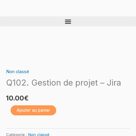
Skip
to
content
quantité
de
Non classé
Q102.
Q102. Gestion de projet – Jira
Gestion
de
10.00
€
projet
–
Ajouter au panier
Jira
Catégorie :
Non classé