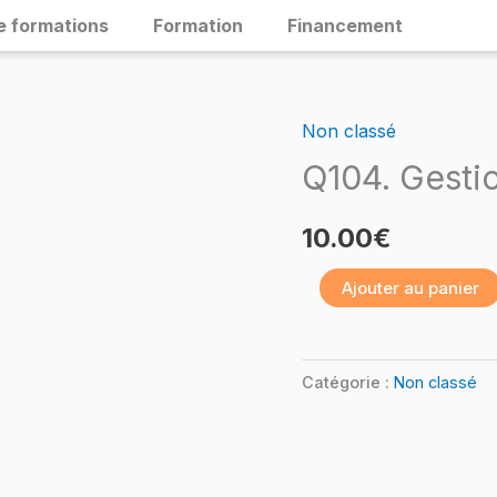
e formations
Formation
Financement
Non classé
quantité
de
Q104. Gestio
Q104.
Gestion
10.00
€
de
Ajouter au panier
projet
–
Trello
Catégorie :
Non classé