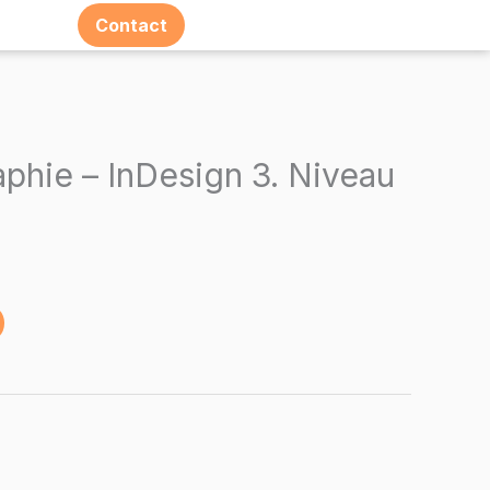
Contact
Espace E-learning
aphie – InDesign 3. Niveau