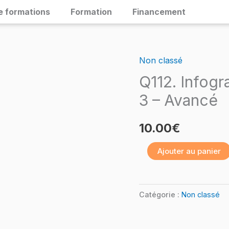
e formations
Formation
Financement
Non classé
quantité
de
Q112. Infogr
Q112.
3 – Avancé
Infographie
–
10.00
€
InDesign
Ajouter au panier
3.
Niveau
3
Catégorie :
Non classé
–
Avancé