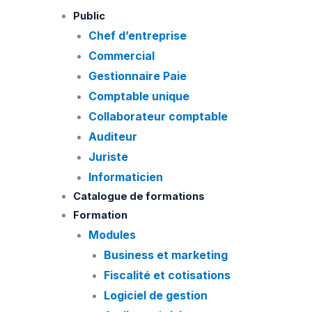
Skip
quantité
Public
to
de
Chef d’entreprise
content
Q113.
Commercial
Infographie
Gestionnaire Paie
–
Comptable unique
InDesign
Collaborateur comptable
4.
Auditeur
Module
Juriste
Niveau
Informaticien
4
–
Catalogue de formations
Expert
Formation
Modules
Business et marketing
Fiscalité et cotisations
Logiciel de gestion