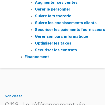
Augmenter ses ventes
Gérer le personnel
Suivre la trésorerie
Suivre les encaissements clients
Securiser les paiements fournisseurs
Gerer son parc informatique
Optimiser les taxes
Securiser les contrats
Financement
quantité
de
Non classé
Q118.
Q118. Le référencement via
Le