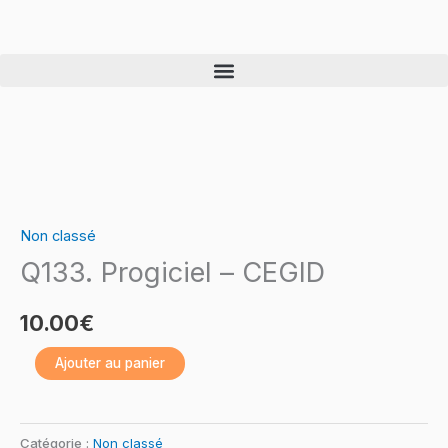
Skip
to
content
quantité
de
Non classé
Q133.
Q133. Progiciel – CEGID
Progiciel
–
10.00
€
CEGID
Ajouter au panier
Catégorie :
Non classé