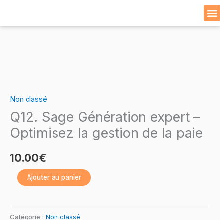
Skip
to
Cat
content
quantité
de
Q12.
Non classé
Sage
Q12. Sage Génération expert –
Génération
expert
Optimisez la gestion de la paie
–
Optimisez
10.00
€
la
Ajouter au panier
gestion
de
la
Catégorie :
Non classé
paie