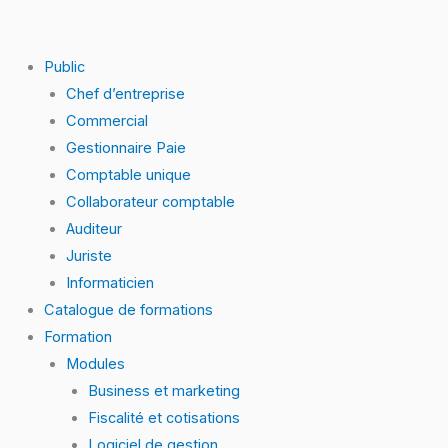
Skip
quantité
to
de
content
59.
Public
Webmarketing
Chef d’entreprise
–
Commercial
Google
Gestionnaire Paie
My
Comptable unique
Business
Collaborateur comptable
Auditeur
Juriste
Informaticien
Catalogue de formations
Formation
Modules
Business et marketing
Fiscalité et cotisations
Logiciel de gestion