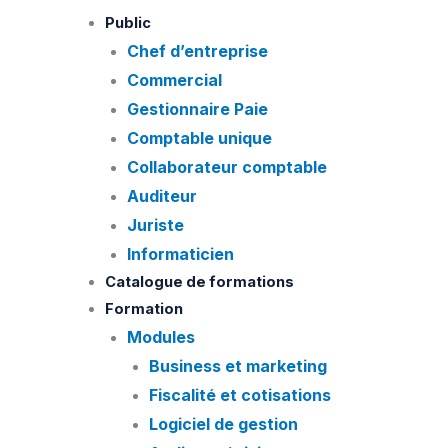
Skip
quantité
Public
to
de
Chef d’entreprise
content
Q40.
Commercial
UE
Gestionnaire Paie
10
Comptable unique
Comptabilité
Collaborateur comptable
approfondie
Auditeur
Juriste
Informaticien
Catalogue de formations
Formation
Modules
Business et marketing
Fiscalité et cotisations
Logiciel de gestion