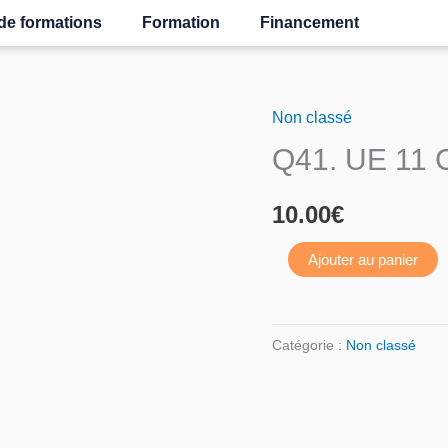
de formations
Formation
Financement
Non classé
quantité
Q41. UE 11 C
de
Q41.
10.00
€
UE
11
Ajouter au panier
Contrôle
de
gestion
Catégorie :
Non classé