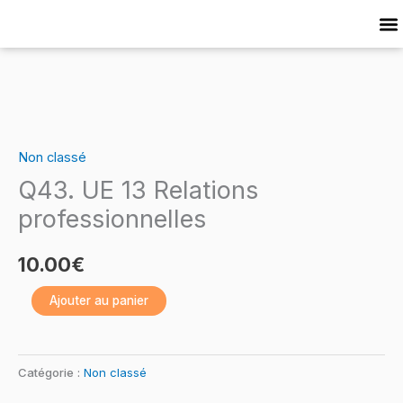
Skip
to
Cat
content
quantité
de
Non classé
Q43.
Q43. UE 13 Relations
UE
13
professionnelles
Relations
professionnelles
10.00
€
Ajouter au panier
Catégorie :
Non classé