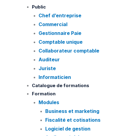
Skip
quantité
Public
to
de
Chef d’entreprise
content
Q67.
Commercial
Bureautique
Gestionnaire Paie
–
Comptable unique
Google
Collaborateur comptable
Agenda
Auditeur
Juriste
Informaticien
Catalogue de formations
Formation
Modules
Business et marketing
Fiscalité et cotisations
Logiciel de gestion