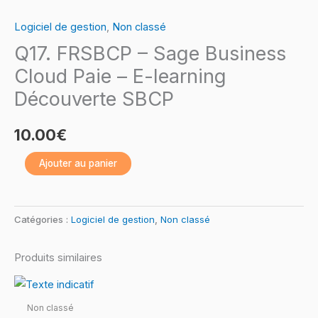
de
Logiciel de gestion
,
Non classé
Q17.
Q17. FRSBCP – Sage Business
FRSBCP
–
Cloud Paie – E-learning
Sage
Découverte SBCP
Business
Cloud
10.00
€
Paie
–
Ajouter au panier
E-
learning
Catégories :
Logiciel de gestion
,
Non classé
Découverte
SBCP
Produits similaires
Non classé