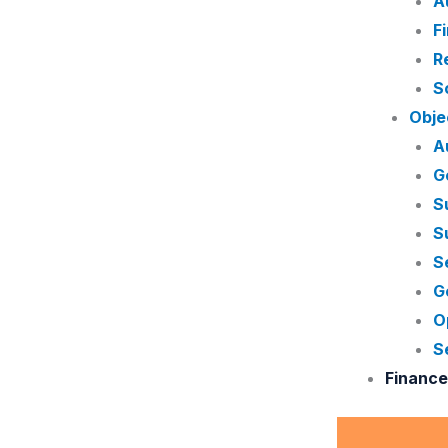
A
F
R
So
Obje
A
G
S
S
S
G
O
S
Financ