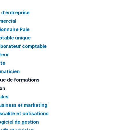
 d’entreprise
ercial
ionnaire Paie
table unique
aborateur comptable
teur
ste
rmaticien
ue de formations
on
les
usiness et marketing
iscalité et cotisations
ogiciel de gestion