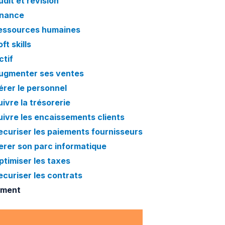
udit et révision
inance
essources humaines
ft skills
ctif
ugmenter ses ventes
érer le personnel
uivre la trésorerie
uivre les encaissements clients
ecuriser les paiements fournisseurs
erer son parc informatique
ptimiser les taxes
ecuriser les contrats
ement