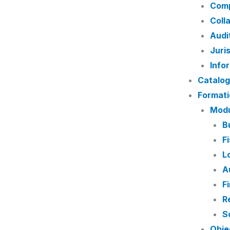
Comp
Coll
Audi
Juri
Info
Catalog
Formati
Modu
B
F
L
A
F
R
So
Obje