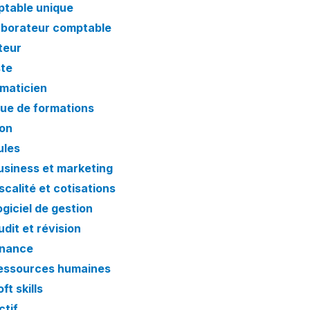
table unique
aborateur comptable
teur
ste
rmaticien
ue de formations
on
les
usiness et marketing
iscalité et cotisations
ogiciel de gestion
udit et révision
inance
essources humaines
ft skills
ctif