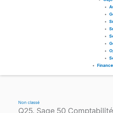
A
G
S
S
S
G
O
S
Financ
Non classé
Q25. Sage 50 Comptabilit