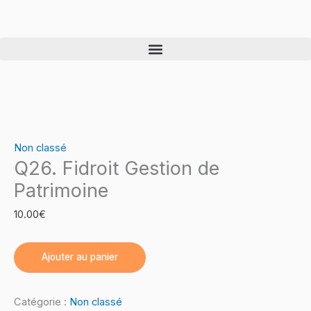
Skip
quantité
to
de
content
Q26.
Fidroit
Gestion
de
Patrimoine
Non classé
Q26. Fidroit Gestion de
Patrimoine
10.00
€
Ajouter au panier
Catégorie :
Non classé