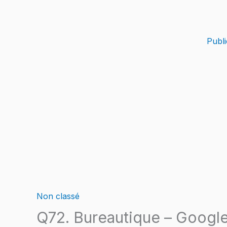
Skip
to
content
Publi
quantité
de
Non classé
Q72.
Bureautique
Q72. Bureautique – Googl
–