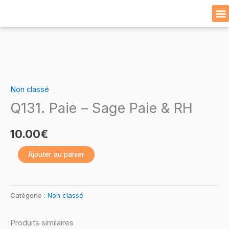
Skip
to
Cat
content
quantité
de
Non classé
Q131.
Q131. Paie – Sage Paie & RH
Paie
–
10.00
€
Sage
Paie
Ajouter au panier
&
RH
Catégorie :
Non classé
Produits similaires