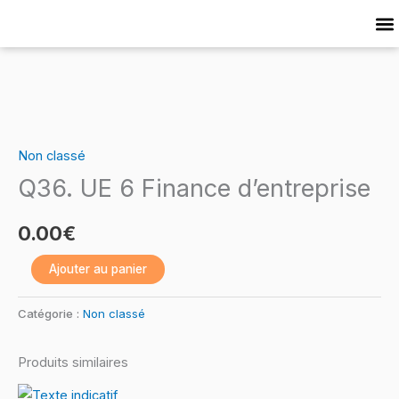
Skip
to
Cat
content
quantité
de
Non classé
Q36.
Q36. UE 6 Finance d’entreprise
UE
6
0.00
€
Finance
d’entreprise
Ajouter au panier
Catégorie :
Non classé
Produits similaires