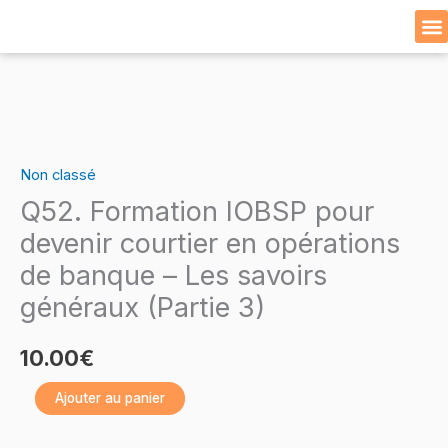
Skip
to
Cat
content
quantité
de
Non classé
Q52.
Q52. Formation IOBSP pour
Formation
IOBSP
devenir courtier en opérations
pour
de banque – Les savoirs
devenir
généraux (Partie 3)
courtier
en
10.00
€
opérations
de
Ajouter au panier
banque
–