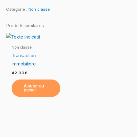
Les
Catégorie :
Non classé
savoirs
généraux
Produits similaires
(Partie
3)
Non classé
Transaction
immobiliere
42.00
€
Ajouter au
panier