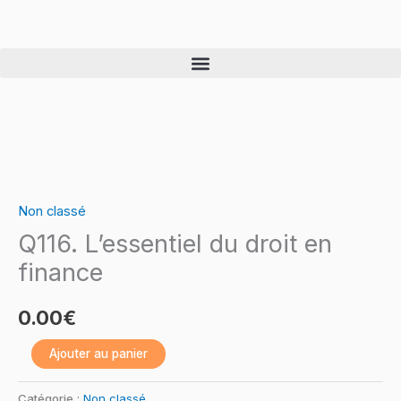
Skip
to
content
quantité
de
Non classé
Q116.
Q116. L’essentiel du droit en
L’essentiel
du
finance
droit
en
0.00
€
finance
Ajouter au panier
Catégorie :
Non classé