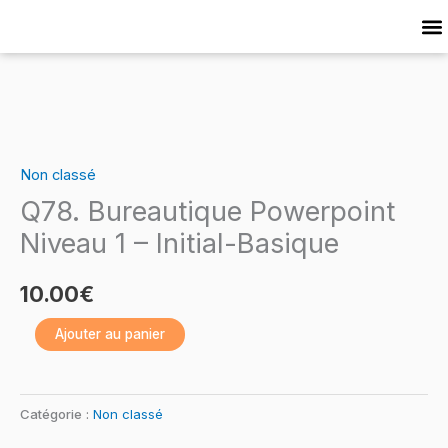
Skip
to
Cat
content
quantité
de
Non classé
Q78.
Q78. Bureautique Powerpoint
Bureautique
Powerpoint
Niveau 1 – Initial-Basique
Niveau
1
10.00
€
–
Ajouter au panier
Initial-
Basique
Catégorie :
Non classé