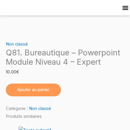
Skip
quantité
to
de
Cat
content
Q81.
Bureautique
–
Powerpoint
Non classé
Q81. Bureautique – Powerpoint
Module
Niveau
Module Niveau 4 – Expert
4
10.00
€
–
Expert
Ajouter au panier
Catégorie :
Non classé
Produits similaires