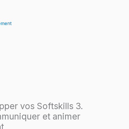
ement
per vos Softskills 3.
muniquer et animer
t