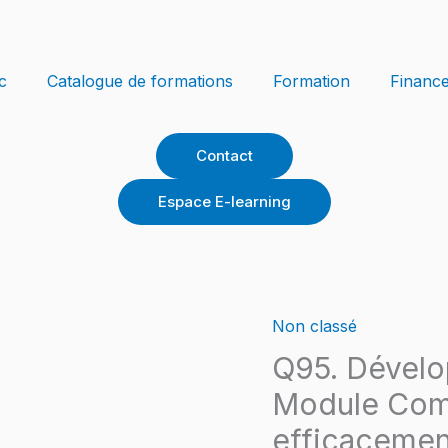
c
Catalogue de formations
Formation
Financ
Contact
Espace E-learning
Non classé
quantité
de
Q95. Dévelop
Q95.
Module Com
Développer
efficacemen
vos