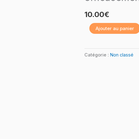
Softskills
10.00
€
3.
Module
Ajouter au panier
Communiquer
et
animer
Catégorie :
Non classé
efficacement