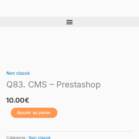
Skip
to
content
quantité
de
Non classé
Q83.
Q83. CMS – Prestashop
CMS
–
10.00
€
Prestashop
Ajouter au panier
Catégorie :
Non classé