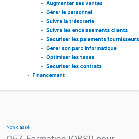
Augmenter ses ventes
Gérer le personnel
Suivre la trésorerie
Suivre les encaissements clients
Securiser les paiements fournisseurs
Gerer son parc informatique
Optimiser les taxes
Securiser les contrats
Financement
quantité
de
Non classé
Q57.
Q57. Formation IOBSP pour
Formation