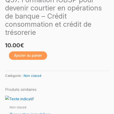
IOBSP
devenir courtier en opérations
pour
de banque – Crédit
devenir
consommation et crédit de
courtier
trésorerie
en
opérations
10.00
€
de
banque
Ajouter au panier
–
Crédit
consommation
Catégorie :
Non classé
et
crédit
Produits similaires
de
trésorerie
Non classé