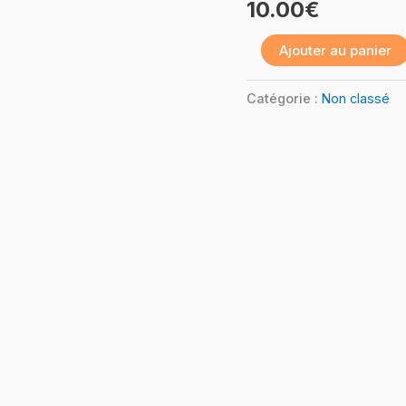
10.00
€
–
Ajouter au panier
Unity
Créer
Catégorie :
Non classé
un
jeu
FPS
online