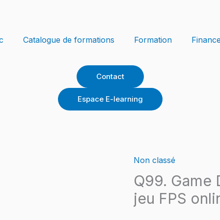
c
Catalogue de formations
Formation
Financ
Contact
Espace E-learning
Non classé
quantité
de
Q99. Game D
Q99.
jeu FPS onli
Game
Design