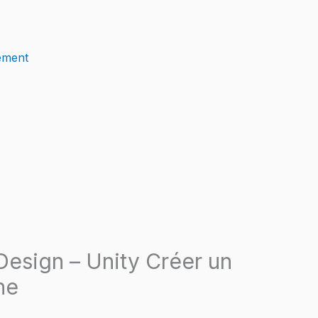
ement
esign – Unity Créer un
ne