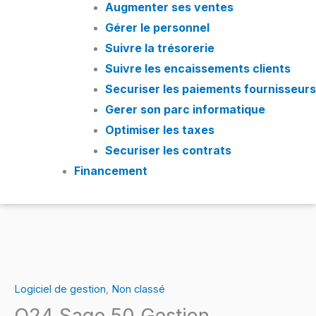
Augmenter ses ventes
Gérer le personnel
Suivre la trésorerie
Suivre les encaissements clients
Securiser les paiements fournisseurs
Gerer son parc informatique
Optimiser les taxes
Securiser les contrats
Financement
quantité
de
Logiciel de gestion
,
Non classé
Q24
Q24 Sage 50 Gestion
Sage