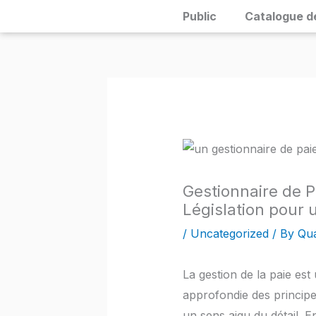
Skip
Public
Catalogue d
to
content
Gestionnaire de 
Législation pour 
/
Uncategorized
/ By
Qua
La gestion de la paie es
approfondie des principes
un sens aigu du détail. E