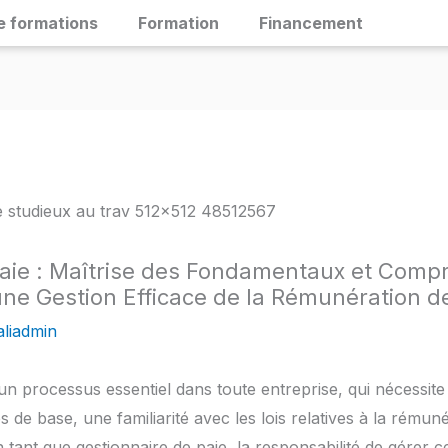
e formations
Formation
Financement
Paie : Maîtrise des Fondamentaux et Comp
une Gestion Efficace de la Rémunération 
liadmin
t un processus essentiel dans toute entreprise, qui nécess
 de base, une familiarité avec les lois relatives à la rému
n tant que gestionnaire de paie, la responsabilité de gérer