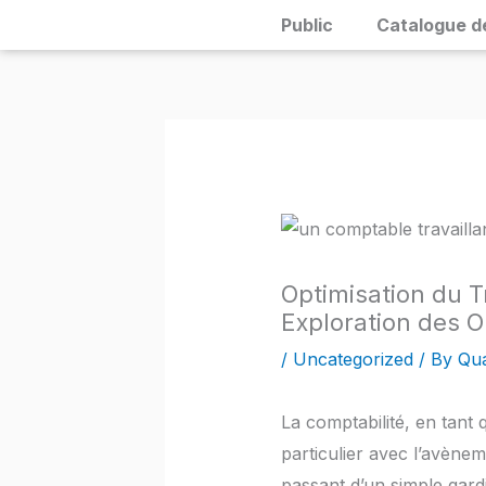
Skip
Public
Catalogue d
to
content
Optimisation du T
Exploration des O
/
Uncategorized
/ By
Qua
La comptabilité, en tant
particulier avec l’avène
passant d’un simple gardie