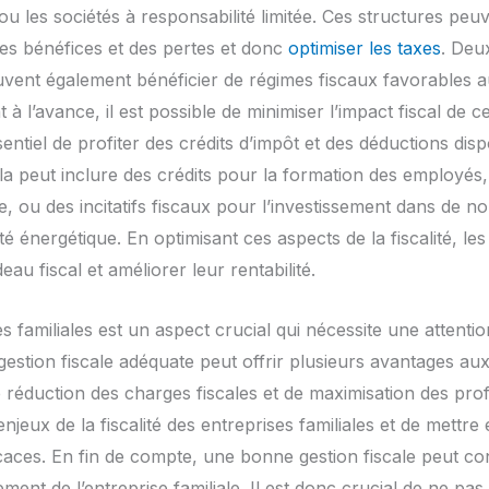
u les sociétés à responsabilité limitée. Ces structures pe
 des bénéfices et des pertes et donc
optimiser les taxes
. Deu
euvent également bénéficier de régimes fiscaux favorables 
 à l’avance, il est possible de minimiser l’impact fiscal de c
ssentiel de profiter des crédits d’impôt et des déductions dis
ela peut inclure des crédits pour la formation des employés
e, ou des incitatifs fiscaux pour l’investissement dans de n
cité énergétique. En optimisant ces aspects de la fiscalité, les
au fiscal et améliorer leur rentabilité.
es familiales est un aspect crucial qui nécessite une attenti
gestion fiscale adéquate peut offrir plusieurs avantages aux 
duction des charges fiscales et de maximisation des profits.
jeux de la fiscalité des entreprises familiales et de mettre 
ficaces. En fin de compte, une bonne gestion fiscale peut con
ment de l’entreprise familiale. Il est donc crucial de ne pas