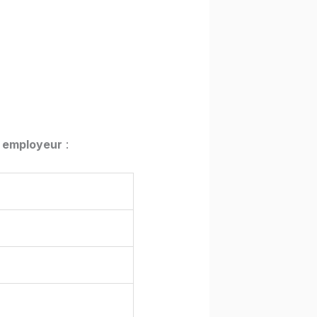
l employeur
: