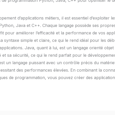
ges de programmation Python, Java, C++ pour optimiser le
pement d’applications métiers, il est essentiel d’exploiter l
Python, Java et C++. Chaque langage possède ses propres 
it pour améliorer l’efficacité et la performance de vos app
syntaxe simple et claire, ce qui le rend idéal pour les déb
pplications. Java, quant à lui, est un langage orienté obje
 et sa sécurité, ce qui le rend parfait pour le développemen
est un langage puissant avec un contrôle précis du matériel,
écessitant des performances élevées. En combinant la conn
iques de programmation, vous pouvez créer des application