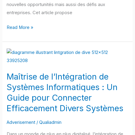
Efficaces
nouvelles opportunités mais aussi des défis aux
entreprises. Cet article propose
Read More »
Maîtrise
de
l’Intégration
Maîtrise de l’Intégration de
de
Systèmes
Systèmes Informatiques : Un
Informatiques
Guide pour Connecter
:
Efficacement Divers Systèmes
Un
Guide
Adverisement
/
Qualiadmin
pour
Connecter
Dans un monde de plus en plus digitalisé, l’intégration de