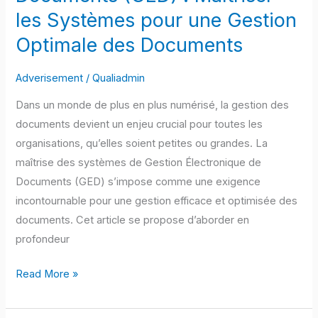
(GED)
les Systèmes pour une Gestion
:
Optimale des Documents
Maîtriser
les
Adverisement
/
Qualiadmin
Systèmes
pour
Dans un monde de plus en plus numérisé, la gestion des
une
documents devient un enjeu crucial pour toutes les
Gestion
organisations, qu’elles soient petites ou grandes. La
Optimale
maîtrise des systèmes de Gestion Électronique de
des
Documents (GED) s’impose comme une exigence
Documents
incontournable pour une gestion efficace et optimisée des
documents. Cet article se propose d’aborder en
profondeur
Read More »