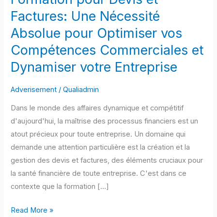
Factures:
Factures: Une Nécessité
Une
Absolue pour Optimiser vos
Nécessité
Compétences Commerciales et
Absolue
Dynamiser votre Entreprise
pour
Optimiser
Adverisement
/
Qualiadmin
vos
Compétences
Dans le monde des affaires dynamique et compétitif
Commerciales
d'aujourd'hui, la maîtrise des processus financiers est un
et
atout précieux pour toute entreprise. Un domaine qui
Dynamiser
demande une attention particulière est la création et la
votre
gestion des devis et factures, des éléments cruciaux pour
Entreprise
la santé financière de toute entreprise. C'est dans ce
contexte que la formation […]
Read More »