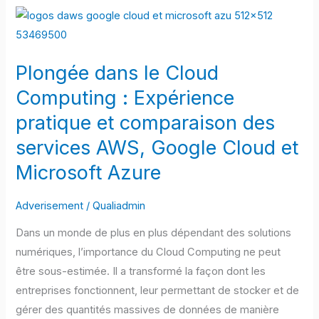
Plongée
dans
le
Plongée dans le Cloud
Cloud
Computing
Computing : Expérience
:
pratique et comparaison des
Expérience
services AWS, Google Cloud et
pratique
Microsoft Azure
et
comparaison
Adverisement
/
Qualiadmin
des
services
Dans un monde de plus en plus dépendant des solutions
AWS,
numériques, l’importance du Cloud Computing ne peut
Google
être sous-estimée. Il a transformé la façon dont les
Cloud
entreprises fonctionnent, leur permettant de stocker et de
et
gérer des quantités massives de données de manière