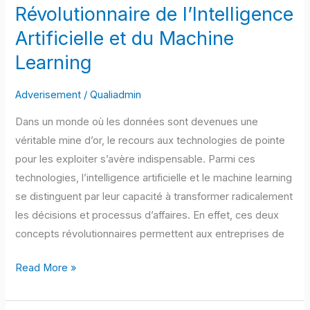
d’Affaires
Révolutionnaire de l’Intelligence
:
Artificielle et du Machine
Le
Learning
Rôle
Révolutionnaire
Adverisement
/
Qualiadmin
de
l’Intelligence
Dans un monde où les données sont devenues une
Artificielle
véritable mine d’or, le recours aux technologies de pointe
et
pour les exploiter s’avère indispensable. Parmi ces
du
technologies, l’intelligence artificielle et le machine learning
Machine
se distinguent par leur capacité à transformer radicalement
Learning
les décisions et processus d’affaires. En effet, ces deux
concepts révolutionnaires permettent aux entreprises de
Read More »