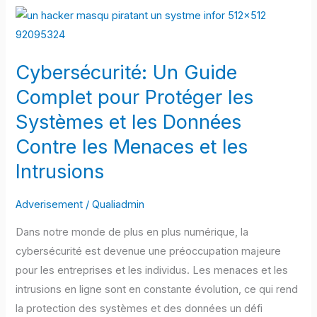
Cybersécurité:
Un
Guide
Cybersécurité: Un Guide
Complet
pour
Complet pour Protéger les
Protéger
Systèmes et les Données
les
Contre les Menaces et les
Systèmes
Intrusions
et
les
Adverisement
/
Qualiadmin
Données
Contre
Dans notre monde de plus en plus numérique, la
les
cybersécurité est devenue une préoccupation majeure
Menaces
pour les entreprises et les individus. Les menaces et les
et
intrusions en ligne sont en constante évolution, ce qui rend
les
la protection des systèmes et des données un défi