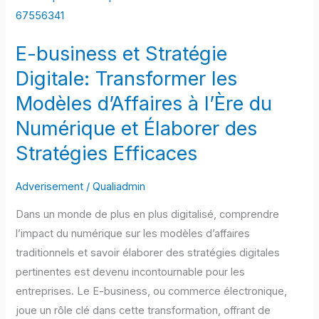
business
et
E-business et Stratégie
Stratégie
Digitale:
Digitale: Transformer les
Transformer
Modèles d’Affaires à l’Ère du
les
Numérique et Élaborer des
Modèles
Stratégies Efficaces
d’Affaires
à
Adverisement
/
Qualiadmin
l’Ère
du
Dans un monde de plus en plus digitalisé, comprendre
Numérique
l’impact du numérique sur les modèles d’affaires
et
traditionnels et savoir élaborer des stratégies digitales
Élaborer
pertinentes est devenu incontournable pour les
des
entreprises. Le E-business, ou commerce électronique,
Stratégies
joue un rôle clé dans cette transformation, offrant de