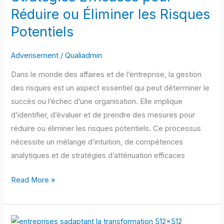
Réduire ou Éliminer les Risques
Identifier,
Évaluer
Potentiels
et
Établir
Adverisement
/
Qualiadmin
des
Dans le monde des affaires et de l’entreprise, la gestion
Stratégies
des risques est un aspect essentiel qui peut déterminer le
Efficaces
succès ou l’échec d’une organisation. Elle implique
pour
d’identifier, d’évaluer et de prendre des mesures pour
Réduire
réduire ou éliminer les risques potentiels. Ce processus
ou
nécessite un mélange d’intuition, de compétences
Éliminer
analytiques et de stratégies d’atténuation efficaces
les
Risques
Read More »
Potentiels
E-