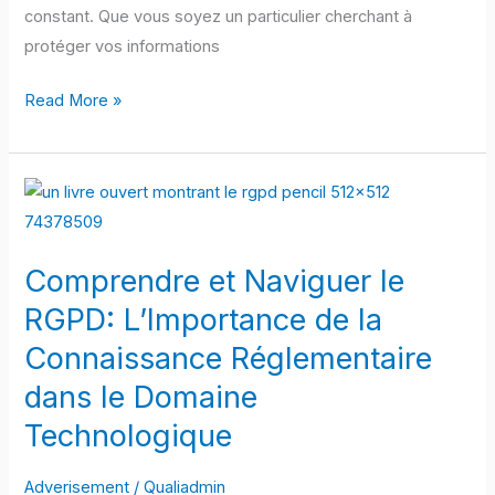
Intrusions
constant. Que vous soyez un particulier cherchant à
protéger vos informations
Read More »
Comprendre
et
Naviguer
Comprendre et Naviguer le
le
RGPD:
RGPD: L’Importance de la
L’Importance
Connaissance Réglementaire
de
dans le Domaine
la
Technologique
Connaissance
Réglementaire
Adverisement
/
Qualiadmin
dans