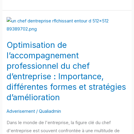
Optimisation
de
l’accompagnement
Optimisation de
professionnel
du
l’accompagnement
chef
professionnel du chef
d’entreprise
d’entreprise : Importance,
:
différentes formes et stratégies
Importance,
différentes
d’amélioration
formes
et
Adverisement
/
Qualiadmin
stratégies
Dans le monde de l'entreprise, la figure clé du chef
d’amélioration
d'entreprise est souvent confrontée à une multitude de