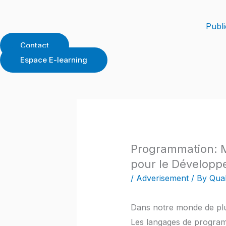
Skip
to
Publi
content
Contact
Espace E-learning
Programmation: M
pour le Développe
/
Adverisement
/ By
Qual
Dans notre monde de plu
Les langages de programm