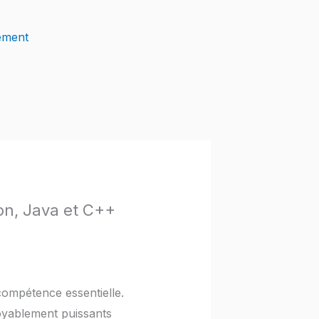
ement
on, Java et C++
ompétence essentielle.
oyablement puissants